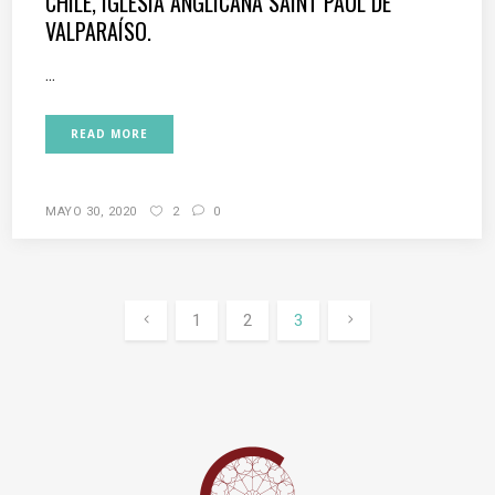
CHILE, IGLESIA ANGLICANA SAINT PAUL DE
VALPARAÍSO.
...
READ MORE
MAYO 30, 2020
2
0
1
2
3