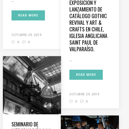
...
EXPOSICIÓN Y
LANZAMIENTO DE
CATÁLOGO GOTHIC
READ MORE
REVIVAL Y ART &
CRAFTS EN CHILE,
IGLESIA ANGLICANA
OCTUBRE 29, 2019
SAINT PAUL DE
0
0
VALPARAÍSO.
...
READ MORE
OCTUBRE 29, 2019
0
0
SEMINARIO DE