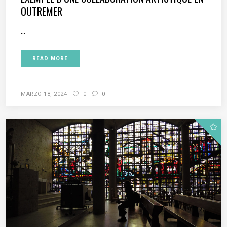
OUTREMER
...
READ MORE
MARZO 18, 2024
0
0