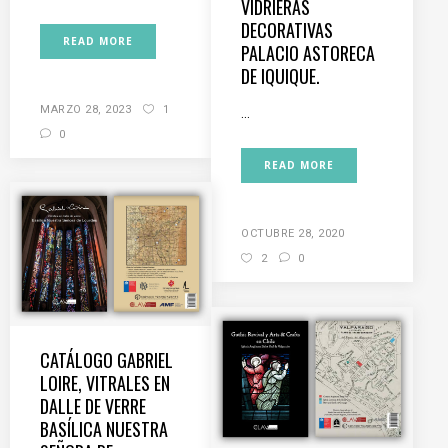
VIDRIERAS
DECORATIVAS
READ MORE
PALACIO ASTORECA
DE IQUIQUE.
MARZO 28, 2023
1
...
0
READ MORE
OCTUBRE 28, 2020
2
0
CATÁLOGO GABRIEL
LOIRE, VITRALES EN
DALLE DE VERRE
BASÍLICA NUESTRA